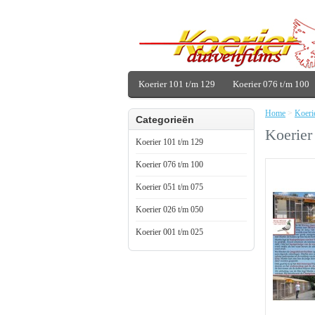
Koerier 101 t/m 129
Koerier 076 t/m 100
Home
>
Koeri
Categorieën
Koerier
Koerier 101 t/m 129
Koerier 076 t/m 100
Koerier 051 t/m 075
Koerier 026 t/m 050
Koerier 001 t/m 025