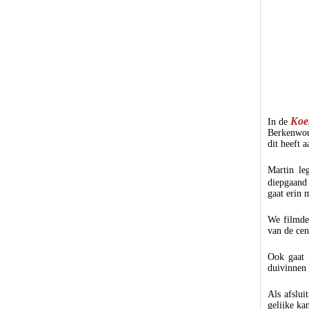
Koe
In de
Berkenwoud
dit heeft 
Martin l
diepgaand
gaat erin 
We filmd
van de cen
Ook gaat 
duivinnen a
Als afslui
gelijke ka