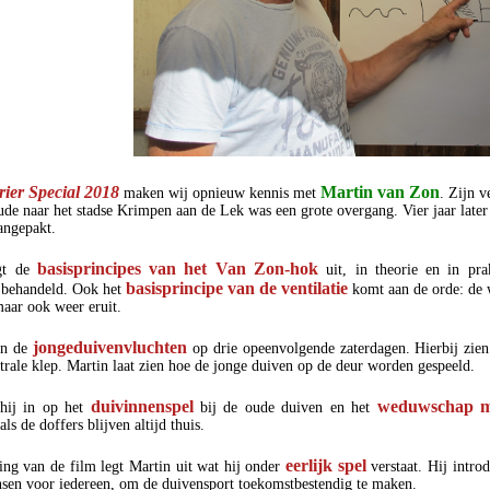
rier Special 2018
Martin van Zon
maken wij opnieuw kennis met
. Zijn 
e naar het stadse Krimpen aan de Lek was een grote overgang. Vier jaar late
aangepakt.
basisprincipes van het Van Zon-hok
egt de
uit, in theorie en in pra
basisprincipe van de ventilatie
 behandeld. Ook het
komt aan de orde: de w
maar ook weer eruit.
jongeduivenvluchten
en de
op drie opeenvolgende zaterdagen. Hierbij zie
trale klep. Martin laat zien hoe de jonge duiven op de deur worden gespeeld.
duivinnenspel
weduwschap me
hij in op het
bij de oude duiven en het
ls de doffers blijven altijd thuis.
eerlijk spel
ting van de film legt Martin uit wat hij onder
verstaat. Hij intro
nsen voor iedereen, om de duivensport toekomstbestendig te maken.