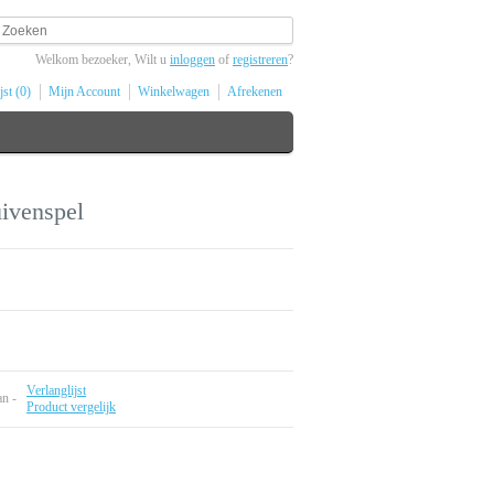
Welkom bezoeker, Wilt u
inloggen
of
registreren
?
jst (0)
Mijn Account
Winkelwagen
Afrekenen
ivenspel
Verlanglijst
an -
Product vergelijk