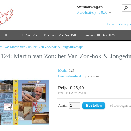
Winkelwagen
0 product(en) - € 0,00
Home
Verlangli
Koerier 051 t/m 075
Koerier 026 t/m 050
Koerier 001 t/m 025
er 124: Martin van Zon: het Van Zon-hok & Jongeduivenspel
 124: Martin van Zon: het Van Zon-hok & Jongedu
Model:
124
Beschikbaarheid:
Op voorraad
Prijs: € 25,00
Excl. BTW: € 25,00
Aantal:
- of toevoegen a