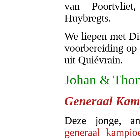
van Poortvlie
Huybregts.
We liepen met Dir
voorbereiding op
uit Quiévrain.
Johan & Thom
Generaal Kamp
Deze jonge, a
generaal kampio