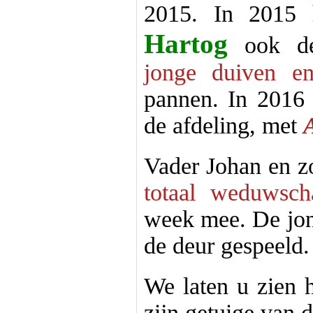
2015
. In 2015
Hartog
ook d
jonge duiven en
pannen. In 2016 d
de afdeling, met
Vader Johan en z
totaal weduwsch
week mee. De jon
de deur gespeeld.
We laten u zien h
zijn getuige van 