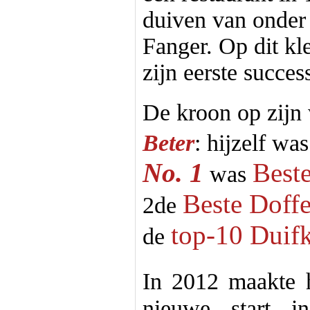
duiven van onder
Fanger. Op dit kl
zijn eerste succes
De kroon op zijn
Beter
: hijzelf wa
No. 1
Beste
was
Beste Doff
2de
top-10 Duif
de
In 2012 maakte 
nieuwe start i