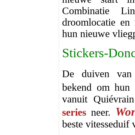
Combinatie L
droomlocatie en
hun nieuwe vlieg
Stickers-Don
De duiven va
bekend om hu
vanuit Quiévrai
Won
series
neer.
beste vitesseduif 