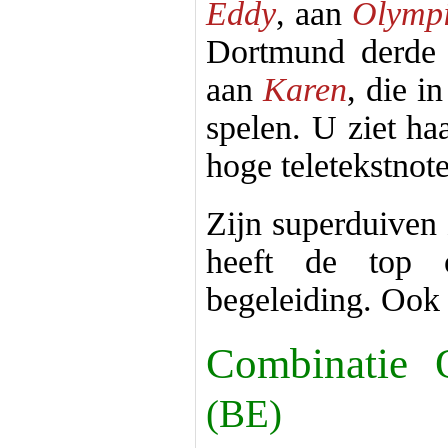
Eddy
, aan
Olympi
Dortmund derde 
aan
Karen
, die i
spelen. U ziet ha
hoge teletekstnot
Zijn superduiven 
heeft de top o
begeleiding. Ook 
Combinatie 
(BE)