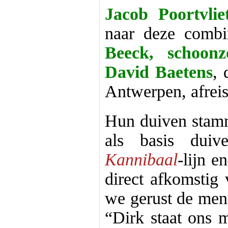
Jacob Poortvli
naar deze comb
Beeck, schoon
David Baetens
, 
Antwerpen, afrei
Hun duiven stamm
als basis duiv
Kannibaal
-lijn e
direct afkomstig
we gerust de men
“Dirk staat ons 